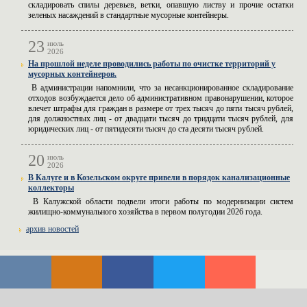
складировать спилы деревьев, ветки, опавшую листву и прочие остатки
зеленых насаждений в стандартные мусорные контейнеры.
23
июль
2026
На прошлой неделе проводились работы по очистке территорий у
мусорных контейнеров.
В администрации напомнили, что за несанкционированное складирование
отходов возбуждается дело об административном правонарушении, которое
влечет штрафы для граждан в размере от трех тысяч до пяти тысяч рублей,
для должностных лиц - от двадцати тысяч до тридцати тысяч рублей, для
юридических лиц - от пятидесяти тысяч до ста десяти тысяч рублей.
20
июль
2026
В Калуге и в Козельском округе привели в порядок канализационные
коллекторы
В Калужской области подвели итоги работы по модернизации систем
жилищно-коммунального хозяйства в первом полугодии 2026 года.
архив новостей
© Вывоз мусора Калуга, Калужская Область