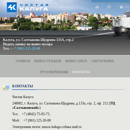
Калуга, ул. Салтыкова-Щедрина 133А, стр.2
Подать заявку на вывоз мусора
Тел.
:
+7 (961) 125-20-00
ГЛАВНАЯ
ВЫВОЗ ОТХОДОВ
ВЫВОЗ СНЕГА
СНЕГОУБОРКА
ГРУЗОПЕРЕВОЗКИ
КОНТАКТЫ
КОНТАКТЫ
Чистая Калуга
248002
, г.
Калуга
,
ул. Салтыкова-Щедрина, д.133а, стр. 2, оф. 212
(
ТЦ
«Салтыковский»
)
Тел:
+7 (4842) 75-05-75
,
Моб.:
+7 (9б1) 125-20-00
Электронная почта: musor-kaluga собака mail.ru