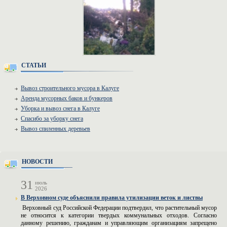
СТАТЬИ
Вывоз строительного мусора в Калуге
Аренда мусорных баков и бункеров
Уборка и вывоз снега в Калуге
Спасибо за уборку снега
Вывоз спиленных деревьев
НОВОСТИ
31
июль
2026
В Верховном суде объяснили правила утилизации веток и листвы
Верховный суд Российской Федерации подтвердил, что растительный мусор
не относится к категории твердых коммунальных отходов. Согласно
данному решению, гражданам и управляющим организациям запрещено